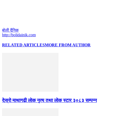
बोली दैनिक
http://bolidainik.com
RELATED ARTICLES
MORE FROM AUTHOR
देस्राे माथागढी लाेक नृत्य तथा लाेक स्टार ३०८३ सम्पन्न