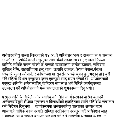
अनेरास्ववियु पाल्पा जिल्लाको २४ अौ अधिवेशन भब्य र सब्यका साथ सम्पन्न
भएको छ । अधिवेशनले मधुसुधन आचार्यको अध्यक्षता मा ३९ जना जिल्ला
कमिटि समिति चयन गरेको छ |जस्को उपाध्यक्षमा सन्देश ढकाल, सचिवमा
सुसिल रेग्मि, सहसचिवमा इन्दु गाहा, उत्सवि ढकाल, केशव नेपाल,पंकल
भण्डारि,सुमन न्यौपाने, र कोषाध्यक्ष मा सुदर्सन पाण्डे चयन हुनु भएको हो | यसै
गरि महिला विभाग प्रमुखमा कृष्ण झारपुल लाइ चयन गरेको छ | अधिवेशनको
प्रमुख अतिथि अनेरास्ववियु केन्द्रिय उपाध्यक्ष धर्म गिरिले कार्यक्रमको
उढ्घाटन गर्दै अधिवेशनको भब्य सफलताको शुभकामना दिनु भयो |
प्रमुख अतिथि गिरिले अनेरास्ववियु को निति कार्यक्रमको बारेमा बताउदै
अनेरास्ववियुले शैक्षिक गुणस्तर र विद्यार्थीको हकहितका लागि गतिविधि संचालन
गर्न निर्देशन दिनुभयो । कार्यक्रममा अनेरास्ववियु पाल्पाका अध्यक्ष मदन
आचार्यले वार्षिक कार्य प्रगति समिक्षा प्रतिवेदन प्रस्तुत गर्दै अधिवेशन लाइ
भब्यताका साथ सफल बनाउन सहयोग गर्नु हुने सम्पुर्णमा धन्यवाद व्यक्त गर्नु