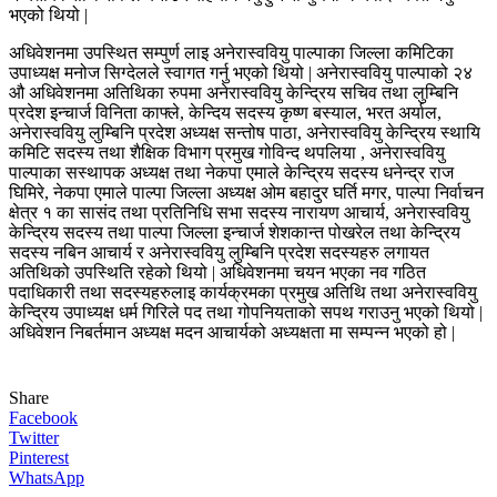
भएको थियो |
अधिवेशनमा उपस्थित सम्पुर्ण लाइ अनेरास्ववियु पाल्पाका जिल्ला कमिटिका
उपाध्यक्ष मनोज सिग्देलले स्वागत गर्नु भएको थियो | अनेरास्ववियु पाल्पाको २४
औ अधिवेशनमा अतिथिका रुपमा अनेरास्ववियु केन्द्रिय सचिव तथा लुम्बिनि
प्रदेश इन्चार्ज विनिता काफ्ले, केन्दिय सदस्य कृष्ण बस्याल, भरत अर्याल,
अनेरास्ववियु लुम्बिनि प्रदेश अध्यक्ष सन्तोष पाठा, अनेरास्ववियु केन्द्रिय स्थायि
कमिटि सदस्य तथा शैक्षिक विभाग प्रमुख गोविन्द थपलिया , अनेरास्ववियु
पाल्पाका सस्थापक अध्यक्ष तथा नेकपा एमाले केन्द्रिय सदस्य धनेन्द्र राज
घिमिरे, नेकपा एमाले पाल्पा जिल्ला अध्यक्ष ओम बहादुर घर्ति मगर, पाल्पा निर्वाचन
क्षेत्र १ का सासंद तथा प्रतिनिधि सभा सदस्य नारायण आचार्य, अनेरास्ववियु
केन्द्रिय सदस्य तथा पाल्पा जिल्ला इन्चार्ज शेशकान्त पोखरेल तथा केन्द्रिय
सदस्य नबिन आचार्य र अनेरास्ववियु लुम्बिनि प्रदेश सदस्यहरु लगायत
अतिथिको उपस्थिति रहेको थियो | अधिवेशनमा चयन भएका नव गठित
पदाधिकारी तथा सदस्यहरुलाइ कार्यक्रमका प्रमुख अतिथि तथा अनेरास्ववियु
केन्द्रिय उपाध्यक्ष धर्म गिरिले पद तथा गोपनियताको सपथ गराउनु भएको थियो |
अधिवेशन निबर्तमान अध्यक्ष मदन आचार्यको अध्यक्षता मा सम्पन्न भएको हो |
Share
Facebook
Twitter
Pinterest
WhatsApp