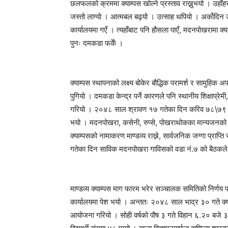
छलफलको क्रममा क्याम्पस खोल्ने प्रस्ताव राख्नुभयो । उहाँहरू
जस्तो लाग्यो । आत्मबल बढ्यो । उत्साह थपियो । अर्कोदिन 
कार्यालयमा गएँ । त्यहाँबाट पनि हौसला पाएँ, मदनपोखरामा 
पुनः दमकडा फर्कें ।
क्याम्पस स्थापनाको लक्ष्य बोकेर बौद्धिक परामर्श र सामुहिक अप
पुगियो । दमकडा केन्द्र पर्ने कारणले पनि स्थानीय शिक्षाप्रे
गरियो । २०४८ साल श्रावण १७ गतेका दिन करिव ७८\७९ जना
भयो । मदनपोखरा, कसेनी, रुप्से, पोखराथोकका मान्यजनको भे
क्याम्पसको नामाकरण माण्डव्य राख्ने, सार्वजनिक जग्गा प्रा
गतेका दिन साविक मदनपोखरा गाविसको वडा नं.७ को बैठकले 
माण्डव्य क्याम्पस माग फारम भरेर सञ्चालक समितिको निर्णय
कार्यालयमा पेश भयो । अन्ततः २०४८ साल भाद्र ३० गते क्य
आयोजना गरियो । सोही वर्षको पौष ३ गते विहान ६.२० बजे ३६ 