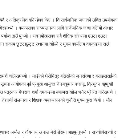
िचिदै र अतिक्रमित बनिरहेका थिए । ति सार्वजनिक जग्गाको उचित उपयोगका
लागिरहन्थ्यो । क्याम्पसका सञ्चालनका लागि सार्वजनिक जग्गा बलियो आधार
्ति पर्याप्त ठाउँ पुग्थ्यो । मदनपोखराका सबै शैक्षिक संस्थामा एउटा एउटा
्ञान संकाय छुट्टाछुट्ट स्थानमा खोल्ने र मुख्य कार्यालय दमकडामा राख्ने
 परामर्श चलिरहन्थ्यो । माडीको घेरोभित्र बढिरहेको जनसंख्या र बसाइसराईको
्रिय सूचना आयोगका पूर्व प्रमुख आयुक्त विनयकुमार कसजू, त्रिभुवन बहुमुखी
रिष्ठ पत्रकार मेघराज शर्मा दमकडामा क्याम्पस खोल भनेर प्रेरित गरिरहन्थे ।
विद्यार्थी संलग्नता र शिक्षक व्यवस्थापनको चुनौति मुख्य कुरा थियो । मौन
णाकर अर्याल र तोयनाथ खनाल मेरो डेरामा आइपुग्नुभयो । सञ्चोबिसञ्चो र