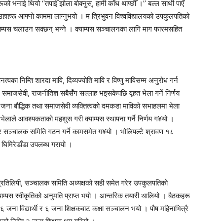
को भनाई थियो ‘‘तपाईँ झोला बोक्नुस्, हामी काँध थाप्छौँ ।’’ बल्ल साथी पाएँ
उहाहरू आफ्नो काममा लाग्नुभयो । म त्रिभुवन विश्वविद्यालयको उपकुलपतिको
क्याम्पस चलाउन सक्छन् भन्ने । क्याम्पस सञ्चालनका लागि माग फारमसहित
नत्वका निम्ति शारदा मावि, दिव्यज्योति मावि र विष्णु माविसम्म अनुरोध गर्न
मी, समाजसेवी, राजनीतिज्ञ सबैसँग सल्लाह भइसकेपछि वृहत भेला गर्ने निर्णय
 बौद्धिक तथा समाजसेवी व्यक्तित्वको दमकडा माविको सभाहलमा भेला
लाले आवश्यकताको महशुस गरी क्याम्पस स्थापना गर्ने निर्णय ग¥यो ।
प्ति र सञ्चालक समिति गठन गर्ने कामसमेत ग¥यो । भोलिपल्टै श्रावण १८
घिमिरेडाँडा उपलब्ध गरायो ।
 प्रतिलिपी, सञ्चालक समिति अध्यक्षको सही समेत गरेर उपकुलपतिको
ाम्पस स्वीकृतिको अनुमति प्राप्त भयो । आन्तरिक तयारी थालियो । बैठकहरू
जना विद्यार्थी र ६ जना शिक्षकबाट कक्षा सञ्चालन भयो । पौष महिनाभित्रै