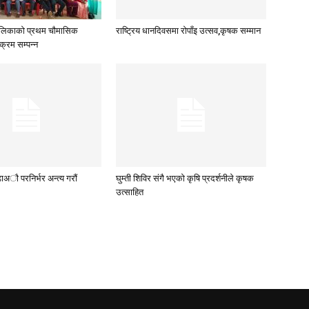
ालिकाकाे प्रथम चाैमासिक
राष्ट्रिय धानदिवसमा राेपाँइ उत्सव,कृषक सम्मान
क्रम सम्पन्न
ाअाै परनिर्भर अन्त्य गराैं
घुम्ती शिविर संगै भएको कृषि प्रदर्शनीले कृषक
उत्साहित