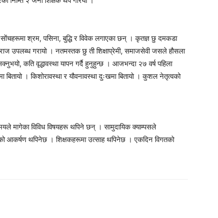
स्त्रको निम्ति २ जना शिक्षक थप गरियो ।
सोंचहरूमा श्रम, पसिना, बुद्धि र विवेक लगाएका छन् । कृतज्ञ छु दमकडा
दराज उपलब्ध गरायो । नतमस्तक छु ती शिक्षाप्रेमी, समाजसेवी जसले हौसला
ुभयो, कति वृद्धावस्था यापन गर्दै हुनुहुन्छ । आजभन्दा २७ वर्ष पहिला
ा बितायो । किशोरावस्था र यौवनावस्था दुःखमा बितायो । कुशल नेतृत्वको
ले मागेका विविध विषयहरू थपिने छन् । सामुदायिक क्याम्पसले
ार्थीको आकर्षण थपिनेछ । शिक्षकहरूमा उत्साह थपिनेछ । एकदिन विगतको