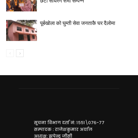
छैटाैं साधरण सभा सम्पन्न
पूर्बखाेला काे घुम्ती सेवा जनताकै घर दैलाेमा
सूचना विभाग दर्ता नं: १५५१\०७६-७७
सम्पादक : राजेशकुमार अर्याल
अध्यक्ष: झपेन्द्र जीसी