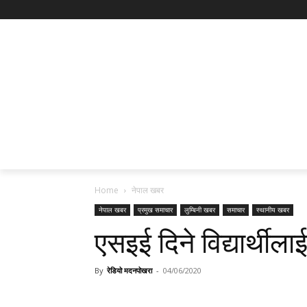
Home
नेपाल खबर
नेपाल खबर
प्रमुख समाचार
लुम्बिनी खबर
समाचार
स्थानीय खबर
एसइई दिने विद्यार्थील
By
रेडियो मदनपोखरा
-
04/06/2020