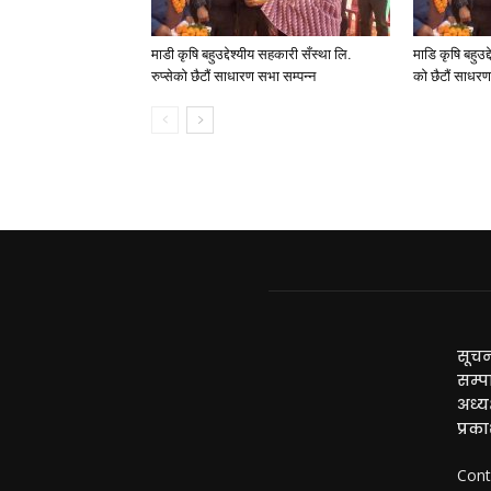
माडी कृषि बहुउद्देश्यीय सहकारी सँस्था लि.
माडि कृषि बहुउद्
रुप्सेको छैटाैं साधारण सभा सम्पन्न
काे छैटाैं साधर
सूचन
सम्प
अध्यक
प्रक
Cont