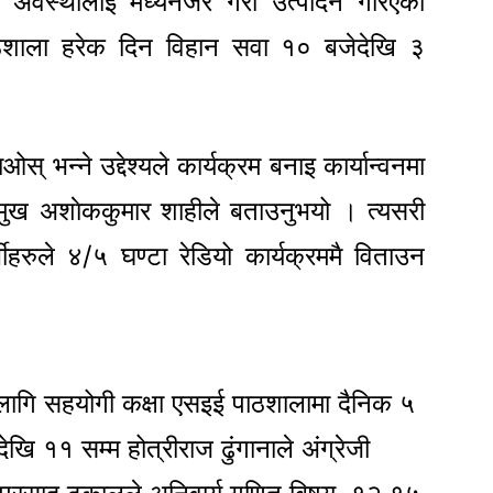
अवस्थालाई मध्यनजर गरी उत्पादन गरिएको
 पाठशाला हरेक दिन विहान सवा १० बजेदेखि ३
ाओस् भन्ने उद्देश्यले कार्यक्रम बनाइ कार्यान्वनमा
मुख अशाेककुमार शाहीले बताउनुभयो । त्यसरी
्थीहरुले ४/५ घण्टा रेडियो कार्यक्रममै विताउन
का लागि सहयोगी कक्षा एसइई पाठशालामा दैनिक ५
खि ११ सम्म होत्रीराज ढुंगानाले अंग्रेजी