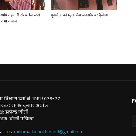
देश्यीय सहकारी संस्था लि रूप्से
पूर्बखाेला काे घुम्ती सेवा जनताकै घर दैलाेमा
ण सभा सम्पन्न
ा विभाग दर्ता नं: १५५१\०७६-७७
F
ादक : राजेशकुमार अर्याल
्ष: झपेन्द्र जीसी
ाशक: बोली पत्रिका
act us:
radiomadanpokharaoff@gmail.com