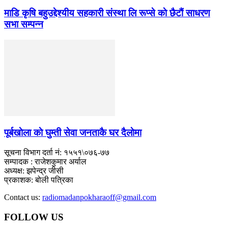
माडि कृषि बहुउद्देश्यीय सहकारी संस्था लि रूप्से काे छैटाैं साधरण
सभा सम्पन्न
पूर्बखाेला काे घुम्ती सेवा जनताकै घर दैलाेमा
सूचना विभाग दर्ता नं: १५५१\०७६-७७
सम्पादक : राजेशकुमार अर्याल
अध्यक्ष: झपेन्द्र जीसी
प्रकाशक: बोली पत्रिका
Contact us:
radiomadanpokharaoff@gmail.com
FOLLOW US