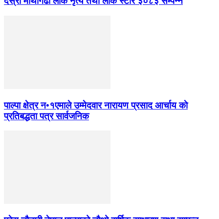
देस्राे माथागढी लाेक नृत्य तथा लाेक स्टार ३०८३ सम्पन्न
पाल्पा क्षेत्र न•१एमाले उम्मेदवार नारायण प्रसाद आर्चाय काे
प्रतिबद्धता पत्र सार्वजनिक