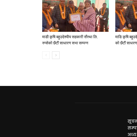
माडी कृषि बहुउद्देश्यीय सहकारी सँस्था लि.
माडि कृषि बहुउद्
रुप्सेको छैटाैं साधारण सभा सम्पन्न
काे छैटाैं साधर
सूचन
सम्प
अध्यक