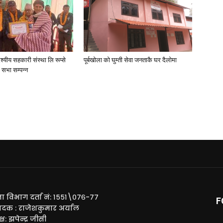
देश्यीय सहकारी संस्था लि रूप्से
पूर्बखाेला काे घुम्ती सेवा जनताकै घर दैलाेमा
ण सभा सम्पन्न
ा विभाग दर्ता नं: १५५१\०७६-७७
F
ादक : राजेशकुमार अर्याल
्ष: झपेन्द्र जीसी