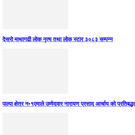
देस्राे माथागढी लाेक नृत्य तथा लाेक स्टार ३०८३ सम्पन्न
पाल्पा क्षेत्र न•१एमाले उम्मेदवार नारायण प्रसाद आर्चाय काे प्रतिबद्