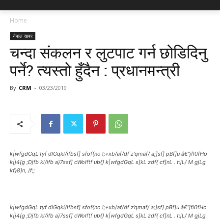
Home
नेपाल खबर
चन्दा संकलन र लुटपाट गर्न छोडिदिनु
पर्ने? त्यस्तो हुँदैन : प्रधानमन्त्री
By
CRM
-
03/23/2019
k|wfgdGqL tyf dlGqkl/ifbsf] sfof{no l;+xb/af/df z'qmaf/ a;]sf] pBf]u â€“jfl0fHo
k|j4{g ;Djfb kl/ifb a}7ssf] cWoIftf ub{} k|wfgdGqL s]kL zdf{ cf]nL . t:jL/ M gjLg
kf}8]n, /f;;
k|wfgdGqL tyf dlGqkl/ifbsf] sfof{no l;+xb/af/df z’qmaf/ a;]sf] pBf]u â€“jfl0fHo
k|j4{g ;Djfb kl/ifb a}7ssf] cWoIftf ub{} k|wfgdGqL s]kL zdf{ cf]nL . t:jL/ M gjLg