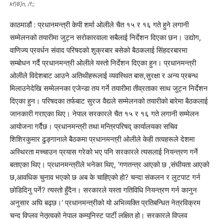
kf}8]n, /f;;
काठमाडौं : प्रधानमन्त्री केपी शर्मा ओलीले चैत १५ र १६ गते हुने लगानी
सम्मेलनको तयारीमा जुट्न सरोकारवाला सबैलाई निर्देशन दिएका छन। उद्योग,
वाणिज्य प्रवर्धन संवाद परिषदको शुक्रबार बसेको बैठकलाई सिंहदरबारमा
सम्बोधन गर्दै प्रधानमन्त्री ओलीले यस्तो निर्देशन दिएका हुन। प्रधानमन्त्री
ओलीले विदेशबाट आउने अतिथीहरूलाई व्यवस्थित बास,सुरक्षा र अन्य प्रबन्ध
मिलाउनेदेखि सम्मेलनका एजेन्डा तय गर्ने तयारीमा तीव्रताका साथ जुट्न निर्देशन
दिएका हुन। परिषदका तर्फबाट सुरज वैद्यले सम्मेलनको तयारीको बारेमा बैठकलाई
जानकारी गराएका थिए। नेपाल सरकारले चैत १५ र १६ गते लगानी सम्मेलन
आयोजना गर्दैछ। प्रधानमन्त्री तथा मन्त्रिपरिषद् कार्यालयका सचिव
शिशिरकुमार ढुङ्गानाले बैठकमा प्रधानमन्त्री ओलीले केही तत्वहरूले देशमा
अस्थिरता मच्चाउन प्रयास गरेको भए पनि सरकारले त्यसलाई नियन्त्रण गर्ने
बताएका थिए। प्रधानमन्त्रीले भनेका थिए, ‘गणतन्त्र आएको छ ,संघीयता आएको
छ,आवधिक चुनाव भएको छ अब के चाहिएको हो? चन्दा संकलन र लुटपाट गर्न
छोडिदिनु पर्ने? त्यस्तो हुँदैन। सरकारले यस्ता गतिविधि नियन्त्रण गर्न कानुन
अनुसार अघि बढ्छ।‘ प्रधानमन्त्रीको यो अभिव्यक्ति प्रतिबन्धित नेत्रविक्रम
चन्द विप्लव नेतृत्वको नेपाल कम्युनिस्ट पार्टी लक्षित हो। सरकारले विप्लव