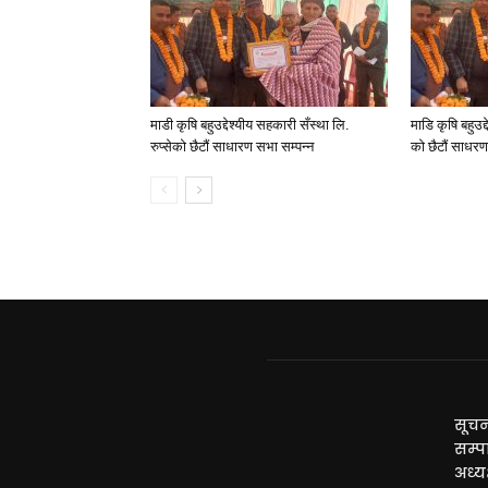
माडी कृषि बहुउद्देश्यीय सहकारी सँस्था लि.
माडि कृषि बहुउद्
रुप्सेको छैटाैं साधारण सभा सम्पन्न
काे छैटाैं साधर
सूचन
सम्प
अध्यक