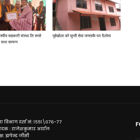
देश्यीय सहकारी संस्था लि रूप्से
पूर्बखाेला काे घुम्ती सेवा जनताकै घर दैलाेमा
ण सभा सम्पन्न
ा विभाग दर्ता नं: १५५१\०७६-७७
F
ादक : राजेशकुमार अर्याल
्ष: झपेन्द्र जीसी