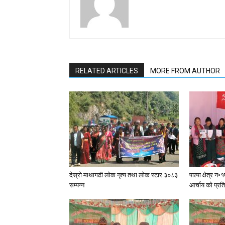
RELATED ARTICLES
MORE FROM AUTHOR
देस्राे माथागढी लाेक नृत्य तथा लाेक स्टार ३०८३
पाल्पा क्षेत्र 
सम्पन्न
आर्चाय काे प्रत