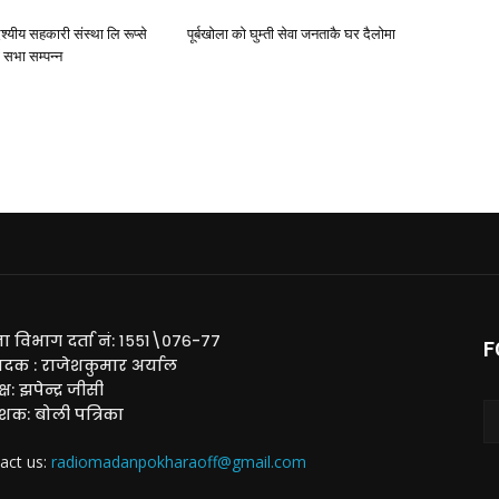
देश्यीय सहकारी संस्था लि रूप्से
पूर्बखाेला काे घुम्ती सेवा जनताकै घर दैलाेमा
ण सभा सम्पन्न
ा विभाग दर्ता नं: १५५१\०७६-७७
F
ादक : राजेशकुमार अर्याल
्ष: झपेन्द्र जीसी
ाशक: बोली पत्रिका
act us:
radiomadanpokharaoff@gmail.com