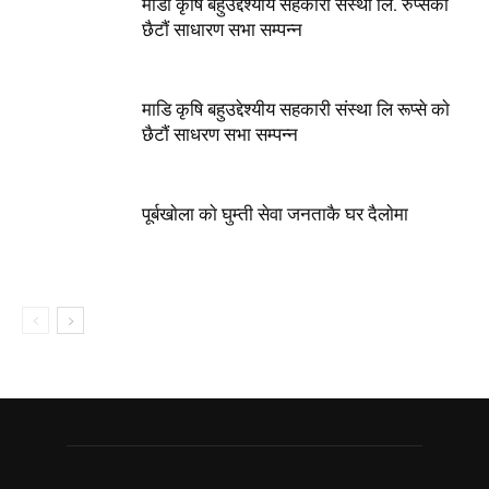
माडी कृषि बहुउद्देश्यीय सहकारी सँस्था लि. रुप्सेको
छैटाैं साधारण सभा सम्पन्न
माडि कृषि बहुउद्देश्यीय सहकारी संस्था लि रूप्से काे
छैटाैं साधरण सभा सम्पन्न
पूर्बखाेला काे घुम्ती सेवा जनताकै घर दैलाेमा