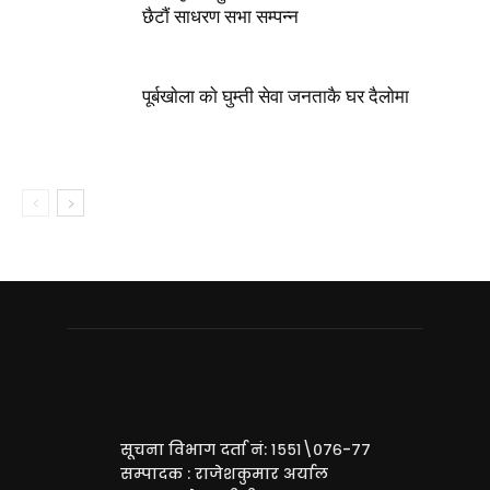
छैटाैं साधरण सभा सम्पन्न
पूर्बखाेला काे घुम्ती सेवा जनताकै घर दैलाेमा
सूचना विभाग दर्ता नं: १५५१\०७६-७७
सम्पादक : राजेशकुमार अर्याल