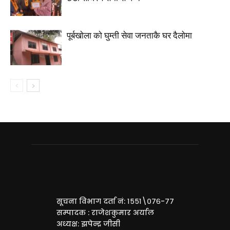
पूर्बखाेला काे घुम्ती सेवा जनताकै घर दैलाेमा
सूचना विभाग दर्ता नं: १५५१\०७६-७७
सम्पादक : राजेशकुमार अर्याल
अध्यक्ष: झपेन्द्र जीसी