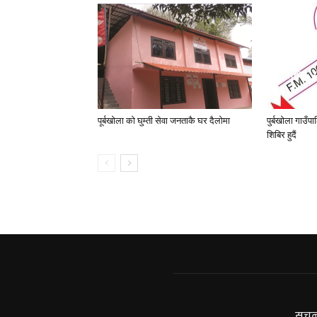
पूर्बखाेला काे घुम्ती सेवा जनताकै घर दैलाेमा
पुर्बखाेला गाउँ
शिबिर हुदैं
सूचन