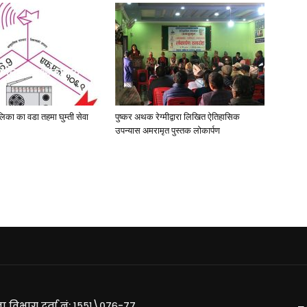
पालिका का वडा तहमा घुम्ती सेवा
पुष्कर अथक रेग्मीद्वारा लिखित ऐतिहासिक
उपन्यास अमरामृत पुस्तक लोकार्पण
ा विभाग दर्ता नं: १५५१\०७६-७७