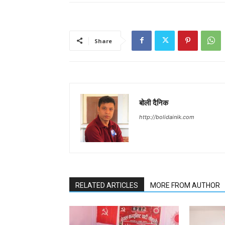
Share
बोली दैनिक
http://bolidainik.com
RELATED ARTICLES
MORE FROM AUTHOR