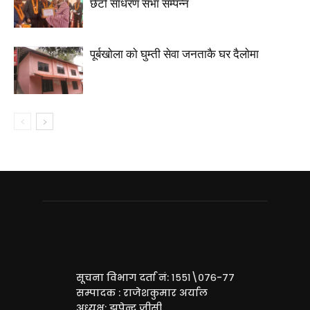
छैटाैं साधरण सभा सम्पन्न
पूर्बखाेला काे घुम्ती सेवा जनताकै घर दैलाेमा
सूचना विभाग दर्ता नं: १५५१\०७६-७७
सम्पादक : राजेशकुमार अर्याल
अध्यक्ष: झपेन्द्र जीसी