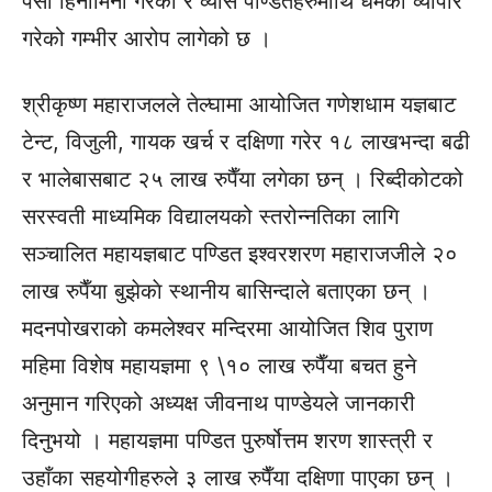
पैसा हिनामिना गरेको र व्यास पण्डितहरुमाथि धर्मको व्यापार
गरेको गम्भीर आरोप लागेको छ ।
श्रीकृष्ण महाराजलले तेल्घामा आयोजित गणेशधाम यज्ञबाट
टेन्ट, विजुली, गायक खर्च र दक्षिणा गरेर १८ लाखभन्दा बढी
र भालेबासबाट २५ लाख रुपैँया लगेका छन् । रिब्दीकोटको
सरस्वती माध्यमिक विद्यालयको स्तरोन्नतिका लागि
सञ्चालित महायज्ञबाट पण्डित इश्वरशरण महाराजजीले २०
लाख रुपैँया बुझेकाे स्थानीय बासिन्दाले बताएका छन् ।
मदनपोखराको कमलेश्वर मन्दिरमा आयोजित शिव पुराण
महिमा विशेष महायज्ञमा ९ \१० लाख रुपैँया बचत हुने
अनुमान गरिएको अध्यक्ष जीवनाथ पाण्डेयले जानकारी
दिनुभयो । महायज्ञमा पण्डित पुरुर्षोत्तम शरण शास्त्री र
उहाँका सहयोगीहरुले ३ लाख रुपैँया दक्षिणा पाएका छन् ।