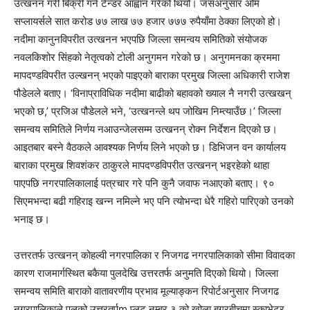
उत्खनन गरी बिक्री गर्न टेन्डर आह्वान गरेको थियो। जसअनुसार ओम
सप्लायर्सले सात करोड ७७ लाख ७७ हजार ७७७ रुपैयाँमा ठेक्का लिएको हो।
नदीमा कानुनविपरीत उत्खनन भएपछि जिल्ला समन्वय समितिको संयोजक
नवलकिशोर सिंहको नेतृत्वको टोली अनुगमन गरेको छ। अनुगमनका क्रममा
मापदण्डविपरीत उल्खनन् भएको पाइएको बाराका प्रमुख जिल्ला अधिकारी राजेश
पौडेलले बताए। ‘विनाप्राविधिक नदीमा बाढीको बहावको ख्याल नै नगरी उत्खखन्
भएको छ,’ प्रजिअ पौडेलले भने, ‘उत्खनन्ले थप जोखिम निम्त्याउँछ।’ जिल्ला
समन्वय समितिले निर्णय नआउन्जेलसम्म उत्खनन् रोक्न निर्देशन दिएको छ।
आइतबार बस्ने वैठकले आवश्यक निर्णय लिने भएको छ। डिभिजन वन कार्यालय
बाराका प्रमुख शिवशंकर ठाकुरले मापदण्डविपरीत उत्खनन् भइरहेको थाहा
पाएपछि नगरपालिकालाई पत्रचार गरे पनि कुनै जवाफ नआएको बताए। ९०
सिएमभन्दा बढी गहिराइ खन्न नमिल्ने भए पनि त्योभन्दा धेरै गहिरो पारिएको उनको
भनाइ छ।
उत्तरतर्फ उत्खनन् कोहल्वी नगरपालिका र निजगढ नगरपालिकाको सीमा विवादका
कारण राजमार्गस्थित बकैया पुलदेखि उत्तरतर्फ अनुमति दिएको थियो। जिल्ला
समन्वय समिति बाराको वातावरणीय प्रभाव मूल्याङ्कन रिपोर्टअनुसार निजगढ
नगरपालिकाले पुलको उत्तरतर्पm प्लट नम्बर ३ को खोला बगरबीचमा स्काभेटर