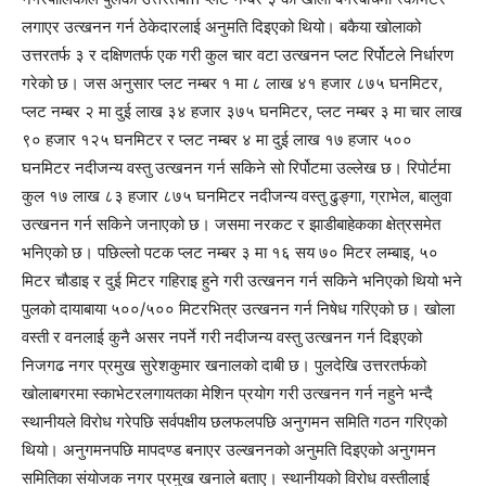
लगाएर उत्खनन गर्न ठेकेदारलाई अनुमति दिइएको थियो। बकैया खोलाको
उत्तरतर्फ ३ र दक्षिणतर्फ एक गरी कुल चार वटा उत्खनन प्लट रिर्पोटले निर्धारण
गरेको छ। जस अनुसार प्लट नम्बर १ मा ८ लाख ४१ हजार ८७५ घनमिटर,
प्लट नम्बर २ मा दुई लाख ३४ हजार ३७५ घनमिटर, प्लट नम्बर ३ मा चार लाख
९० हजार १२५ घनमिटर र प्लट नम्बर ४ मा दुई लाख १७ हजार ५००
घनमिटर नदीजन्य वस्तु उत्खनन गर्न सकिने सो रिर्पोटमा उल्लेख छ। रिपोर्टमा
कुल १७ लाख ८३ हजार ८७५ घनमिटर नदीजन्य वस्तु ढुङ्गा, ग्राभेल, बालुवा
उत्खनन गर्न सकिने जनाएको छ। जसमा नरकट र झाडीबाहेकका क्षेत्रसमेत
भनिएको छ। पछिल्लो पटक प्लट नम्बर ३ मा १६ सय ७० मिटर लम्बाइ, ५०
मिटर चौडाइ र दुई मिटर गहिराइ हुने गरी उत्खनन गर्न सकिने भनिएको थियो भने
पुलको दायाबाया ५००/५०० मिटरभित्र उत्खनन गर्न निषेध गरिएको छ। खोला
वस्ती र वनलाई कुनै असर नपर्ने गरी नदीजन्य वस्तु उत्खनन गर्न दिइएको
निजगढ नगर प्रमुख सुरेशकुमार खनालको दाबी छ। पुलदेखि उत्तरतर्फको
खोलाबगरमा स्काभेटरलगायतका मेशिन प्रयोग गरी उत्खनन गर्न नहुने भन्दै
स्थानीयले विरोध गरेपछि सर्वपक्षीय छलफलपछि अनुगमन समिति गठन गरिएको
थियो। अनुगमनपछि मापदण्ड बनाएर उल्खननको अनुमति दिइएको अनुगमन
समितिका संयोजक नगर प्रमुख खनाले बताए। स्थानीयको विरोध वस्तीलाई