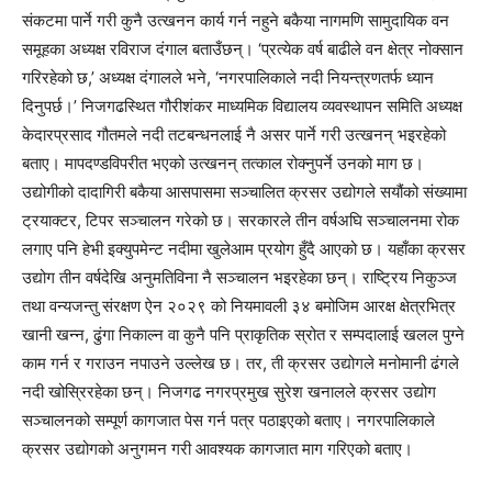
संकटमा पार्ने गरी कुनै उत्खनन कार्य गर्न नहुने बकैया नागमणि सामुदायिक वन
समूहका अध्यक्ष रविराज दंगाल बताउँछन्। ‘प्रत्येक वर्ष बाढीले वन क्षेत्र नोक्सान
गरिरहेको छ,’ अध्यक्ष दंगालले भने, ‘नगरपालिकाले नदी नियन्त्रणतर्फ ध्यान
दिनुपर्छ।’ निजगढस्थित गौरीशंकर माध्यमिक विद्यालय व्यवस्थापन समिति अध्यक्ष
केदारप्रसाद गौतमले नदी तटबन्धनलाई नै असर पार्ने गरी उत्खनन् भइरहेको
बताए। मापदण्डविपरीत भएको उत्खनन् तत्काल रोक्नुपर्ने उनको माग छ।
उद्योगीको दादागिरी बकैया आसपासमा सञ्चालित क्रसर उद्योगले सयौंको संख्यामा
ट्रयाक्टर, टिपर सञ्चालन गरेको छ। सरकारले तीन वर्षअघि सञ्चालनमा रोक
लगाए पनि हेभी इक्युपमेन्ट नदीमा खुलेआम प्रयोग हुँदै आएको छ। यहाँका क्रसर
उद्योग तीन वर्षदेखि अनुमतिविना नै सञ्चालन भइरहेका छन्। राष्ट्रिय निकुञ्ज
तथा वन्यजन्तु संरक्षण ऐन २०२९ को नियमावली ३४ बमोजिम आरक्ष क्षेत्रभित्र
खानी खन्न, ढुंगा निकाल्न वा कुनै पनि प्राकृतिक स्रोत र सम्पदालाई खलल पुग्ने
काम गर्न र गराउन नपाउने उल्लेख छ। तर, ती क्रसर उद्योगले मनोमानी ढंगले
नदी खोस्रिरहेका छन्। निजगढ नगरप्रमुख सुरेश खनालले क्रसर उद्योग
सञ्चालनको सम्पूर्ण कागजात पेस गर्न पत्र पठाइएको बताए। नगरपालिकाले
क्रसर उद्योगको अनुगमन गरी आवश्यक कागजात माग गरिएको बताए।