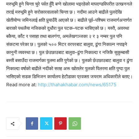
मरुभूमि हुने चिन्ता चुरे पर्वत हुँदै बग्ने खोलामा भइरहेको मापदण्डविपरीत उत्खननले
तराई मरुभूमि हुने सरोकारवालाको चिन्ता छ। नदीमा आउने बाढीले पुलदेखि
खेतीयोग्य जमिनलाई क्षति पुर्‍याउँदै आएको छ। बाढीले पूर्व–पश्चिम राजमार्गअन्तर्गत
बाराको पथलैया नजिकको दुधौरा पुल पटक–पटक भासिएको छ। यस्तै, अवस्था
बकैया, काँट र पसाहा तथा बालगंगा, अमलेखगञ्जका २ र ३ नम्बर पुल पनि
संकटमा परेका छ। पुलको ५०० मिटर वरपरबाट बालुवा, ढुंगा निकाल्न नपाइने
कानुनी व्यवस्था छ। पुल छेउछाउबाट बालुवा–ढुंगा निकाल्दा र नजिकै सुकुम्बासी
बस्ती बसाउँदा राजमार्गका पुलमा क्षति पुगेको छ। पुलको छेउछाउबाट बालुवा र ढुंगा
निकाल्दा वर्षाको बाढीले नदीको सतह अरू खोतलेर पुलको पिलरमा क्षति पुग्दा पुल
भासिएको सडक डिभिजन कार्यालय हेटौडाका प्रवक्ता जयराम अधिकारीले बताए।
Read more at:
http://thahakhabar.com/news/65175