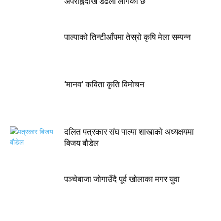
अपराह्नदेखि डढेलो लागेको छ
पाल्पाको तिन्टीआँपमा तेस्रो कृषि मेला सम्पन्न
‘मानव’ कविता कृति विमोचन
दलित पत्रकार संघ पाल्पा शाखाकाे अध्यक्षयमा
बिजय बौडेल
पञ्चेबाजा जोगाउँदै पूर्व खोलाका मगर युवा