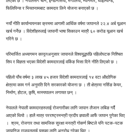
लिएको छ । नेपालसँगै चीन, इन्डोनेसिया, मंगोलिया, म्यानमार, थाइल्यान्ड,
फिलिपिन्स र भियतनामबाट कामदार लिने योजना बनाएको छ ।
नयाँ नीति कार्यान्वयनका क्रममा आगामी आर्थिक वर्षमा जापानले २२.४ अर्ब यूआन
खर्च गर्नेछ । विदेशीहरुलाई जापानी भाषा सिकाउन मात्रै ६० करोड यूआन खर्च
गरिने छ ।
परिमार्जित अध्यागमन कानूनअनुसार जापानले विश्वयुद्धपछि पहिलोपटक निश्चित
सिप र विज्ञता भएका विदेशी कामदारलाई वर्किङ भिसा दिने नीति लिएको छ ।
पहिलो पाँच वर्षमा ३ लाख ४५ हजार विदेशी कामदारलाई १४ वटा औद्योगिक
क्षेत्रमा काम गर्न अनुमति दिने सरकारको योजना छ । ती क्षेत्रमा नर्सिङ केयर,
निर्माण, होटल, कृषि, मत्स्यपालन लगायत छन् ।
नेपालले नेपाली कामदारहरुलाई रोजगारीका लागि जापान लैजान लबिङ गर्दै
आएको थियो । हालै मात्र परराष्ट्रमन्त्री प्रदीप ज्ञवाली आफैं जापान पुगेका थिए
। श्रम, रोजगार तथा सामजिक सुरक्षा मनत्री गोकर्ण बिष्टले पनि पटक-पटक
जापानिज राजदूतलाई यसका लागि अनुरोध गरेका थिए ।