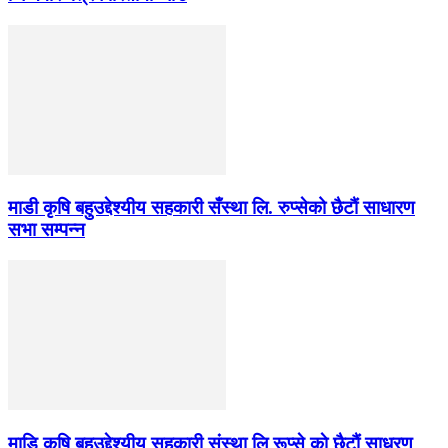
माडी कृषि बहुउद्देश्यीय सहकारी सँस्था लि. रुप्सेको छैटाैं साधारण
सभा सम्पन्न
माडि कृषि बहुउद्देश्यीय सहकारी संस्था लि रूप्से काे छैटाैं साधरण