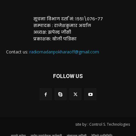
सूचना विभाग दर्ता नं: १५५१\०७६-७७
सम्पादक : राजेशकुमार अर्याल
अध्यक्ष: झपेन्द्र जीसी
प्रकाशक: बोली पत्रिका
Contact us:
radiomadanpokharaoff@gmail.com
FOLLOW US
site by : Control S. Technologies
हाम्रो बारेमा
सारेम स्वयंसेवक कर्मचारी
संचालक समिती
रेडियो प्रतिनिधि