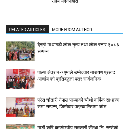
रेडियो मदनपोखरा
RELATED ARTICLES
MORE FROM AUTHOR
देस्राे माथागढी लाेक नृत्य तथा लाेक स्टार ३०८३
सम्पन्न
पाल्पा क्षेत्र न•१एमाले उम्मेदवार नारायण प्रसाद
आर्चाय काे प्रतिबद्धता पत्र सार्वजनिक
प्रेस चौतारी नेपाल पाल्पाको चौथो वार्षिक साधारण
सभा सम्पन्न, जिम्मेवार पत्रकारितामा जोड
माडी कृषि बहुउद्देश्यीय सहकारी सँस्था लि. रुप्सेको