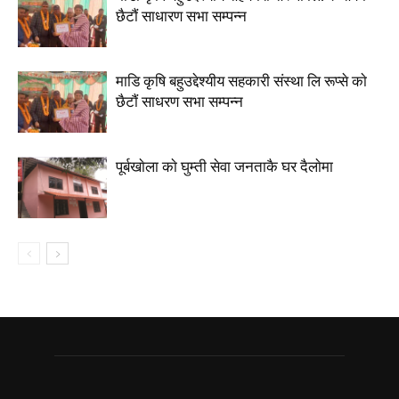
छैटाैं साधारण सभा सम्पन्न
माडि कृषि बहुउद्देश्यीय सहकारी संस्था लि रूप्से काे
छैटाैं साधरण सभा सम्पन्न
पूर्बखाेला काे घुम्ती सेवा जनताकै घर दैलाेमा