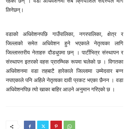
रहेका छन् । वडा अधिवेशनमा सबै क्रियाशिल सदस्यले भाग
लिनेछन्।
वडाको अधिवेशनपछि गाउँपालिका, नगरपालिका, क्षेत्र र
जिल्लाको समेत अधिवेशन हुने भएकाले नेतृत्वका लागि
जिल्लास्तरीय नेताहरु दौडधुपमा छन् । पार्टीभित्र संस्थापन र
संस्थापन इतरकाे वहस प्रारम्भिक रूपमा चलेकाे छ । विगतका
अधिवेशनमा वडा तहबाटै हारेकाले जिल्लामा उम्मेदवार बन्न
नपाएकाले पनि अहिले नेतृत्वका दावी प्रकट भएका छैनन । वडा
अधिवेशनपिछ त्याे खाका बाहिर आउने अनुमान गरिएकाे छ ।