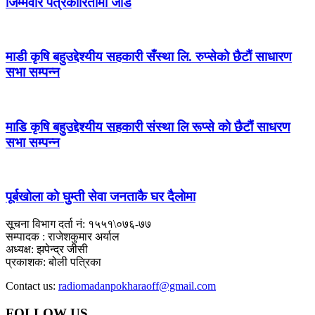
जिम्मेवार पत्रकारितामा जोड
माडी कृषि बहुउद्देश्यीय सहकारी सँस्था लि. रुप्सेको छैटाैं साधारण
सभा सम्पन्न
माडि कृषि बहुउद्देश्यीय सहकारी संस्था लि रूप्से काे छैटाैं साधरण
सभा सम्पन्न
पूर्बखाेला काे घुम्ती सेवा जनताकै घर दैलाेमा
सूचना विभाग दर्ता नं: १५५१\०७६-७७
सम्पादक : राजेशकुमार अर्याल
अध्यक्ष: झपेन्द्र जीसी
प्रकाशक: बोली पत्रिका
Contact us:
radiomadanpokharaoff@gmail.com
FOLLOW US