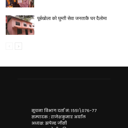
पूर्बखाेला काे घुम्ती सेवा जनताकै घर दैलाेमा
सूचना विभाग दर्ता नं: १५५१\०७६-७७
सम्पादक : राजेशकुमार अर्याल
अध्यक्ष: झपेन्द्र जीसी