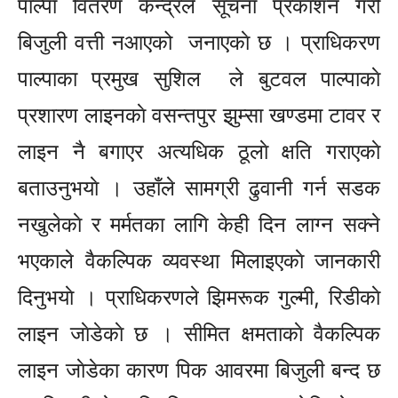
पाल्पा वितरण केन्द्रले सूचना प्रकाशन गरी
बिजुली वत्ती नआएको जनाएकाे छ । प्राधिकरण
पाल्पाका प्रमुख सुशिल ले बुटवल पाल्पाकाे
प्रशारण लाइनकाे वसन्तपुर झुम्सा खण्डमा टावर र
लाइन नै बगाएर अत्यधिक ठूलाे क्षति गराएकाे
बताउनुभयाे । उहाँले सामग्री ढुवानी गर्न सडक
नखुलेकाे र मर्मतका लागि केही दिन लाग्न सक्ने
भएकाले वैकल्पिक व्यवस्था मिलाइएकाे जानकारी
दिनुभयाे । प्राधिकरणले झिमरूक गुल्मी, रिडीकाे
लाइन जाेडेकाे छ । सीमित क्षमताकाे वैकल्पिक
लाइन जाेडेका कारण पिक आवरमा बिजुली बन्द छ