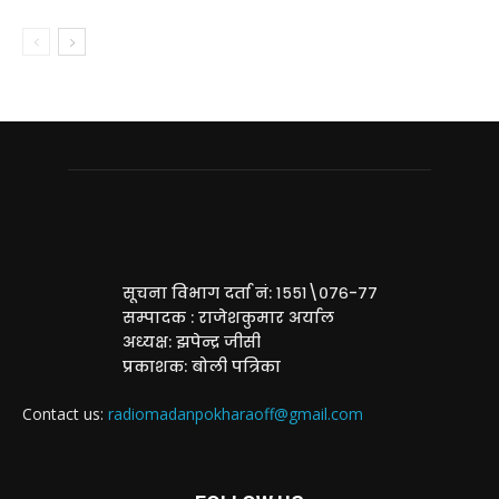
सूचना विभाग दर्ता नं: १५५१\०७६-७७
सम्पादक : राजेशकुमार अर्याल
अध्यक्ष: झपेन्द्र जीसी
प्रकाशक: बोली पत्रिका
Contact us:
radiomadanpokharaoff@gmail.com