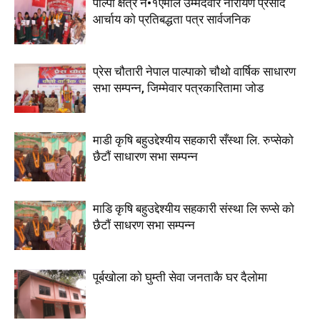
पाल्पा क्षेत्र न•१एमाले उम्मेदवार नारायण प्रसाद
आर्चाय काे प्रतिबद्धता पत्र सार्वजनिक
प्रेस चौतारी नेपाल पाल्पाको चौथो वार्षिक साधारण
सभा सम्पन्न, जिम्मेवार पत्रकारितामा जोड
माडी कृषि बहुउद्देश्यीय सहकारी सँस्था लि. रुप्सेको
छैटाैं साधारण सभा सम्पन्न
माडि कृषि बहुउद्देश्यीय सहकारी संस्था लि रूप्से काे
छैटाैं साधरण सभा सम्पन्न
पूर्बखाेला काे घुम्ती सेवा जनताकै घर दैलाेमा