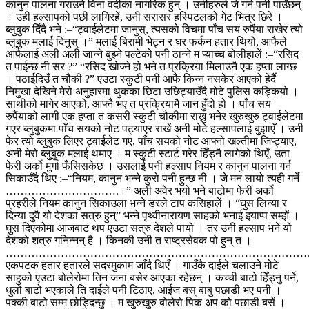
कानुन पालना गराउने विना वर्दीका नागरिक हुन् । उनीहरुले जे गर्न पनी पाउँछन्
।
उही हल्सापको पछी लागिरहें, उनी सरासर हस्पिटलको गेट भित्र छिरे ।
ब्लुबुक दिँदै भने :–“ट्वाईलेटमा जानुस्, त्यसको विचमा पाँच सय रुपैंया राखेर त्यो
ब्लुबुक मलाई दिनुस् ।” मलाई बिरामी भेट्न र घर फर्कन हतार थियो, आफैले
आफैलाई अली अली जान्ने बुझ्ने पल्टेको पनी ठान्ने म प्याच्च बोलीहालें :–“रसिद
त पाईन्छ नी सर ?”
“रसिद खोज्ने हो भने त प्रक्रिया मिलाउनै एक हप्ता लाग्छ
। पठाईदिउँ त चौकी ?” एउटा स्कुटी पनी आफै किन्न नसकेर आएको हेर्दै
निमुखा देखिने मेरो अनुहारमा थुकका छिटा उछिट्याउँदै मोटे पुलिस कड्कियो ।
साथीको मागेर आएको, आफ्नै भए त प्रक्रियामै जान हुँदो हो । पाँच सय
रुपैंयाको लागी एक हप्ता त कसरी स्कुटी चौकीमा राख्नु भनेर खुरुखुरु ट्वाईलेटमा
गएर ब्लुबुकमा पाँच सयको नोट पट्याएर राखें अनी मोटे हल्सापलाई बुझाएँ । उनी
फेर त्यो ब्लुबुक लिएर ट्वाईलेट गए, पाँच सयको नोट आफ्नो खल्तीमा जिप्ट्याए,
अनी मेरो ब्लुबुक मलाई थमाए ।
म स्कुटी स्टार्ट गरेर हिँड्नै लागेको थिएँ, उता
फेरी अर्को मुर्गा फँसिसकेछ । उसलाई पनी हल्साप नियम र कानुन पालना गर्न
सिकाउँदै थिए :–“नियम, कानुन भन्ने कुरो पनी हुन्छ नी । जे मन लायो त्यही गर्ने
………………………….।”
अली अवेर भयो भने बाटोमा फेरी अर्को
प्रहरीले नियम कानुन सिकाउला भन्ने डरले टाप कसिहालें । “घुस लिन्या र
दिन्या दुवै यो देशका सत्रु हुन्” भन्ने पृथ्वीनारायण साहको भनाई झ्याप्प सम्झें ।
घुस दिएकोमा आजबाट थप एउटा सत्रु देशले पायो । तर उनी हल्साप भने यो
देशको शत्रु गनिन्नन् है । किनकी उनी त राष्ट्रसेवक पो हुन् त ।
………………………………………………………………………
एकपटक हतार हतारले सदरमुकाम जाँदै थिएँ । गाउँकै दाईले चलाउने मोटे
साहुको एउटा बोलेरोमा तिन जना बसेर आएका रहेछन् । कच्ची बाटो हिँड्नु पर्ने,
धुलो बाटो भएकाले ति दाईले पनी टिठाए, आईज बस् बाबु पछाडी भए पनी ।
पक्की बाटो सम्म छोड्दिन्छु । म खुरुखुरु बोलेरो पिक अप को पछाडी बसें ।