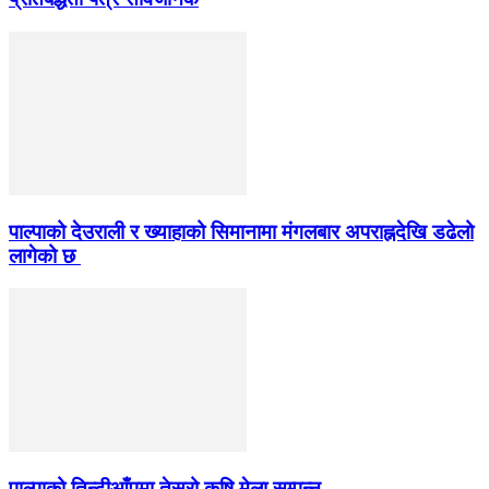
पाल्पाको देउराली र ख्याहाको सिमानामा मंगलबार अपराह्नदेखि डढेलो
लागेको छ
पाल्पाको तिन्टीआँपमा तेस्रो कृषि मेला सम्पन्न