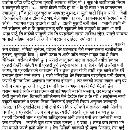
बाटोमा जाँदा जाँदै दुईजना प्रहरी सापहरु भेटिनु भो । सुरु भो उहाँहरुको नियम
र कानुनको कुरा ः– “मान्छे बोक्ने गाडि हो यो ? के हो ताल ? खै कागजपत्र
ल्याउनुस् ।”
दाईले खुरुखुरु काजगपत्र बुझाए, म धुलो बाटो हिँड्न थाले ।
केही
दिनपछी उनै दाई बाटोमा भेट भए, मैले आफ्नै कारणले कागजपत्र पक्रिएको भन्दै
सोधें :–“कागज पत्र छुटायौ त दाई ?”
दाह्री मुसार्दै उनी बोले :–“जावो त्यती नी
गर्न सकेनन् भने त ति मुलाहरुलाई जाँड खुवाउने मेरो साहुको के काम ?” पछी
थाहा पाएँ, ति दाईको साहुजी संग ति प्रहरीको राम्रो सम्बन्ध रहेछ, राम्रो सम्बन्ध
भन्नाले साँझमा प्रहरीले खाने सोमरसको टाईटल स्पोन्सर ।
………………………………………………………………
प्रहरी
संग देखेका, भोगेको सुनेका, पढेका धेरै घटनाहरु मेरो मनस्पटलमा उब्जीरहेका
हुन्छन्, जुनसुकै बेला । कत्ती पटक त आफै जाँड खाएर मादक पदार्थ सेवन
चेकिङमा बसेको देखेको छु । यसरी कानुनको पालना गराउने वर्दीसहितका
प्रहरी देखेरै कहिल्यै पनी प्रहरी हुने ईच्छ्या भएन । कहिले काँही त हाँसो पनी
लाग्छ, यो प्रहरीहरुको कपडामा धेरै र ठुला ठुला गोजी त्यही घुस खाने ठाँउ धेरै
बनाउन होला भन्ने लागेर ।
यसो भनिरहँदा धेरै निष्ठावान प्रहरीहरु पनी होलान्,
जसले ईमान्दारिता अझैसम्म नतोडेका होलान । तर जस्को कसम खाएर भन्नु परे
पनी म तयार छु, खाने र लुट्ने मानसिकता नभएको पहरी मैले भेटेको छैन ।
यसमा मलाई निकै नकारात्मक सोंचाई भएको व्यक्ती भन्लान्, तर मलाई यसमा
केही गुनासो छैन, किनकी अहिलेसम्म मैले देखेकै छैन त के गरुँ ?
लाईसेन्स नभई
स्कुटी चलाउने म जस्ता नियम मिच्नेलाई प्रहरीले नियम अनुसार कारबाही
गरोस्, न कि ट्वाईलेटमा लगी लगी पैसा दिएर उम्किने वातावरण आफै सिर्जना
नगरोस् । प्रहरीको तलब कम हुन्छ, त्यसैले प्रहरी घुस खान बाध्य हुन्छ ।
प्रहरी दिनभरी घाम र धुलोमा खटिईरहन्छ अनी तलब पनी अरु कर्मचारी भन्दा
कम पाउँछन् । त्यसैले घुस खान बाध्य हुन्छन् ।
ए बाबा । तलब कम लाग्छ भने
मेरा बाउले जस्तै हलो जोत न । मेरा छिमेकी काकाले झैं जुत्ता सिलाउ, मेरा दाई