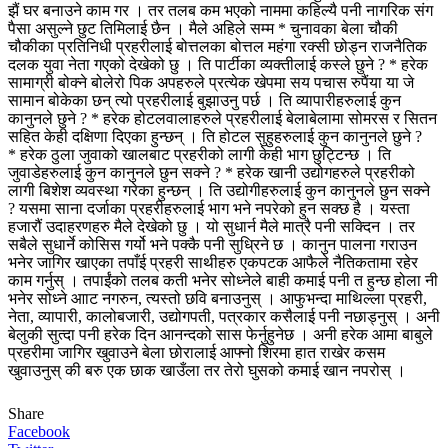
झैं घर बनाउने काम गर । तर तलब कम भएको नाममा कहिल्यै पनी नागरिक संग
पैसा असुल्ने छुट तिमिलाई छैन ।
मैले अहिले सम्म
* चुनावका बेला चौकी
चौकीका प्रतिनिधी प्रहरीलाई बोत्तलका बोत्तल महंगा रक्सी छोड्न राजनैतिक
दलक युवा नेता गएको देखेको छु । ति पार्टीका व्यक्तीलाई कस्ले छुने ?
* हरेक
सामाग्री बोक्ने बोलेरो पिक अपहरुले प्रत्येक खेपमा सय पचास रुपैंया या जे
सामान बोकेका छन् त्यो प्रहरीलाई बुझाउनु पर्छ । ति व्यापारीहरुलाई कुन
कानुनले छुने ?
* हरेक होटलवालाहरुले प्रहरीलाई बेलाबेलामा सोमरस र सितन
सहित केही दक्षिणा दिएका हुन्छन् । ति होटल सुहुहरुलाई कुन कानुनले छुने ?
* हरेक ठुला जुवाको खालबाट प्रहरीको लागी केही भाग छुट्टिन्छ । ति
जुवाडेहरुलाई कुन कानुनले छुन सक्ने ?
* हरेक खानी उद्योगहरुले प्रहरीको
लागी बिशेश व्यवस्था गरेका हुन्छन् । ति उद्योगीहरुलाई कुन कानुनले छुन सक्ने
? यसमा साना दर्जाका प्रहरीहरुलाई भाग भने नपरेको हुन सक्छ है ।
यस्ता
हजारौं उदाहरणहरु मैले देखेको छु । यो सुधार्न मैले मात्रै पनी सक्दिन । तर
सबैले सुधार्ने कोसिस गर्यो भने पक्कै पनी सुध्रिने छ । कानुन पालना गराउन
भनेर जागिर खाएका तपाँई प्रहरी साथीहरु एकपटक आफैले नैतिकतामा रहेर
काम गर्नुस् ।
तपाईंको तलब कती भनेर सोध्नेले बाही कमाई पनी त हुन्छ होला नी
भनेर सोध्ने आाट नगरुन, त्यस्तो छवि बनाउनुस् । आफुभन्दा माथिल्ला प्रहरी,
नेता, व्यापारी, कालोबजारी, उद्योगपती, पत्रकार कसैलाई पनी नछाड्नुस् । अनी
बेलुकी सुत्दा पनी हरेक दिन आनन्दको सास फेर्नुहुनेछ ।
अनी हरेक आमा बाबुले
प्रहरीमा जागिर खुवाउने बेला छोरालाई आफ्नो शिरमा हात राखेर कसम
खुवाउनुस् की बरु एक छाक खाउँला तर तेरो घुसको कमाई खान नपरोस् ।
Share
Facebook