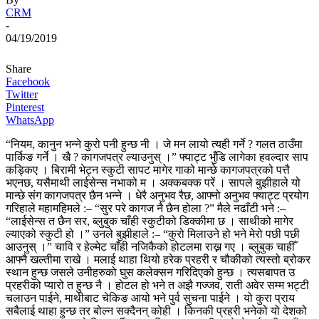
CRM
-
04/19/2019
Share
Facebook
Twitter
Pinterest
WhatsApp
“नियम, कानुन भन्ने कुरो पनी हुन्छ नी । जे मन लायो त्यही गर्ने ? गलत ठाउँमा
पार्किङ गर्ने । खै ? कागजपत्र ल्याउनुस् ।” फ्याट्ट भुँडि लागेका हवल्दार साप
कड्किए ।
बिरामी भेट्न स्कुटी सापट मागेर गाको मान्छे कागजपत्रको पत्तै
भएनछ, यसैमाथी लाईसेन्स नभाको म । अक्कबक्क परें । सापले बुझीहाले यो
मान्छे संग कागजपत्र छैन भन्ने । धेरै अनुभव रैछ, आफ्नो अनुभव फ्याट्ट प्रयोग
गरिहाले महामहिमले :– “सुर परे कागज नै छैन होला ?”
मैले नढाँटी भने :–
“लाईसेन्स त छैन सर, ब्लुबुक चाँही स्कुटीको डिक्कीमा छ । साथीको मागेर
ल्याएको स्कुटी हो ।” उनले बुझीहाले :– “कुरो मिलाउने हो भने मेरो पछी पछी
आउनुस् ।” चावि र हेल्मेट चाँही नजिकैको होटलमा राख्न गए । ब्लुबुक चाहीँ
आफ्नै खल्तीमा राखे ।
मलाई थाहा थियो हरेक प्रहरी र चौकीको त्यस्तो ब्रोकर
स्थान हुन्छ जसले उनीहरुको घुस कलेक्सन गरिदिएको हुन्छ । त्यसबापत उ
प्रहरीको प्यारो त हुन्छ नै । होटल हो भने त अझै गज्जव, राती अवेर सम्म भट्टी
चलाउन पाईने, माथीबाट चेकिङ आयो भने पुर्व सुचना पाईने । यो कुरा प्राय
सबैलाई थाहा हुन्छ तर बोल्न सक्दैनन् कोही । किनकी प्रहरी भनेको यो देशको