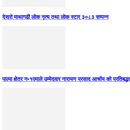
देस्राे माथागढी लाेक नृत्य तथा लाेक स्टार ३०८३ सम्पन्न
पाल्पा क्षेत्र न•१एमाले उम्मेदवार नारायण प्रसाद आर्चाय काे प्रतिबद्