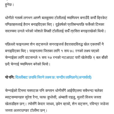
हुनेछ।
धोनीले गतवर्ष लगभग आफ्नै बलबुतामा टोलीलाई च्याम्पियन बनाउँदै कयौं क्रिकेट
पण्डितहरुलाई हैरान बनाइदिएका थिए। दुईवर्षको प्रतिबन्धपछि फर्केको टिमका
सदस्यमा उनले भरेको जोशले विपक्षी टोलीलाई सधैँ त्रसित बनाइराखेको थियो।
पछिल्लो फाइनलमा शेन वाट्सनले सनराइजर्स हैदरावादविरुद्ध खेल एकतर्फी नै
बनाइदिएका थिए। फाइनलमा जितका लागि १ सय ७८ रनको लक्ष्य पाएको
चेन्नाईका लागि वाटसनले १ सय १७ रनको नटआउट पारी खेलेपछि ९ बल बाँकी
छदै चेन्नाई च्याम्पियन बनेको थियो।
यो पनि:
दिल्लीबाट उपाधि जित्ने लक्ष्य छ: सन्दीप लामिछाने(अन्तर्वार्ता)
चेन्नाईको टिममा यसपटक पनि कप्तान धोनीसँगै आईपीएलमा सबैभन्दा चलेका
ब्याट्सम्यानहरु सुरेश रैना, फाफ डुप्लेसी, अंम्बाती राइडु, मुलरी विजय जस्ता
खेलाडीहरु छन्। त्योसँगै केदार जाधव, ड्वेन ब्रावो, शेन वाट्सन, रविन्द्र जडेजा
जस्ता अलराउण्डर टोलीमा छन्।