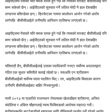
आइपीएलमा पैसाको यति चमक दमक हुने गर्छ कि त्यसको मारबाट बीसीसीआई पनि
बच्न सकेको छैन्। आईपीएलको सुरुवात गर्ने ललित मोदी नै हाल देशबाहिर
लण्डनमा बसिरहेका छन्। क्रिकेटका नाममा कालोधन आर्जन गरेको आरोप
लागेपछि बीसीसीआईले उनीमाथि आजिवन प्रतिबन्ध लगाएको छ।
आइपीएलमा पैसाको यति चमक दमक हुने गर्छ कि त्यसको मारबाट बीसीसीआई पनि
बच्न सकेको छैन्। आईपीएलको सुरुवात गर्ने ललित मोदी नै हाल देशबाहिर
लण्डनमा बसिरहेका छन्। क्रिकेटका नाममा कालोधन आर्जन गरेको आरोप
लागेपछि बीसीसीआईले उनीमाथि आजिवन प्रतिबन्ध लगाएको छ।
यतिमात्रै हैन्, बीसीसीआईलाई उसका पदाधिकारी नभएर सर्वोच्च अदालतद्वारा
गठित एक सुधार समितीले चलाई रहेको छ। यसअघि एन श्रीवासन
बीसीसीआईको सर्वोच्च पदमा पदासिन थिए। तर, आइपीएलकै विवादका कारण
उनीपनि बीसीसीआईबाट बाहिर निस्कनुपर्‍यो।
यस्तै २०१३ मा प्रहरीले राजस्थान रोयल्सका खेलाडीहरु श्रीशान्त, अजित
चंदोलिया र अंकित चौहानलाई म्याच फिक्सिङको आरोपमा पक्राउ गर्यो।
श्रीशांन्तमाथि सट्टेबाजीको इशाराका लागि तौलियाको प्रयोग गर्ने गरेको आरोप