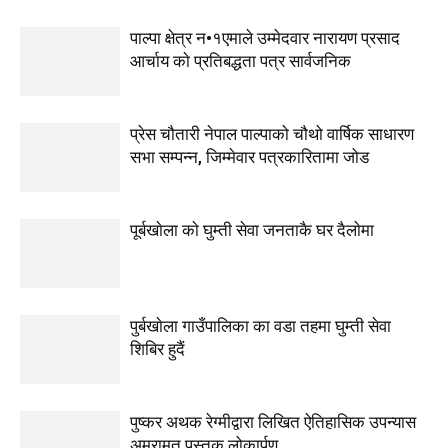
पाल्पा क्षेत्र न•१एमाले उम्मेदवार नारायण प्रसाद
आर्चाय काे प्रतिबद्धता पत्र सार्वजनिक
प्रेस चौतारी नेपाल पाल्पाको चौथो वार्षिक साधारण
सभा सम्पन्न, जिम्मेवार पत्रकारितामा जोड
पूर्बखाेला काे घुम्ती सेवा जनताकै घर दैलाेमा
पुर्बखाेला गाउँपालिका का वडा तहमा घुम्ती सेवा
शिबिर हुदैं
पुष्कर अथक रेग्मीद्वारा लिखित ऐतिहासिक उपन्यास
अमरामृत पुस्तक लोकार्पण