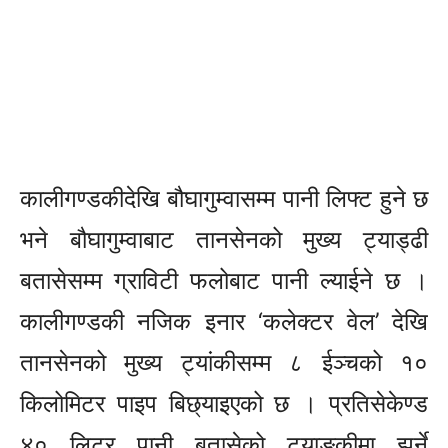
कालीगण्डकीदेखि बौघागुम्वासम्म पानी लिफ्ट हुने छ
भने बौघागुम्वाबाट तानसेनको मुख्य ट्याड्ढी
बतासेसम्म ग्राविटी फलोबाट पानी ल्याईने छ ।
कालीगण्डकी नजिक इनार ‘कलेक्टर वेल’ देखि
तानसेनको मुख्य ट्यांकीसम्म ८ ईञ्चको १०
किलोमिटर पाइप बिछ्याइएको छ । प्रतिसेकेण्ड
४० लिटर पानी बतासेको ट्याङ्कीमा झर्ने