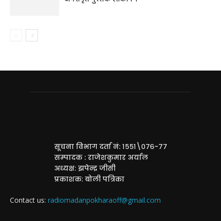
सूचना विभाग दर्ता नं: १५५१\०७६-७७
सम्पादक : राजेशकुमार अर्याल
अध्यक्ष: झपेन्द्र जीसी
प्रकाशक: बोली पत्रिका
Contact us:
radiomadanpokharaoff@gmail.com