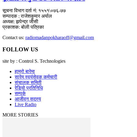
सूचना विभाग दर्ता नं: १५५१\०७६-७७
सम्पादक : राजेशकुमार अर्याल
अध्यक्ष: झपेन्द्र जीसी
प्रकाशक: बोली पत्रिका
Contact us:
radiomadanpokharaoff@gmail.com
FOLLOW US
site by : Control S. Technologies
हाम्रो बारेमा
सारेम स्वयंसेवक कर्मचारी
संचालक समिती
रेडियो प्रतिनिधि
सम्पर्क
आजीवन सदस्य
Live Radio
MORE STORIES