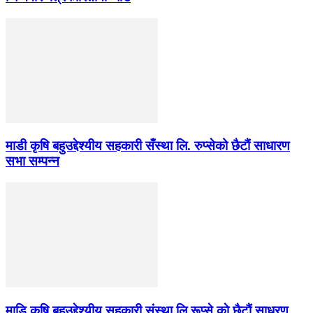
माडी कृषि बहुउद्देश्यीय सहकारी सँस्था लि. रुप्सेको छैटाैं साधारण
सभा सम्पन्न
माडि कृषि बहुउद्देश्यीय सहकारी संस्था लि रूप्से काे छैटाैं साधरण