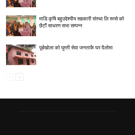
माडि कृषि बहुउद्देश्यीय सहकारी संस्था लि रूप्से काे
छैटाैं साधरण सभा सम्पन्न
पूर्बखाेला काे घुम्ती सेवा जनताकै घर दैलाेमा