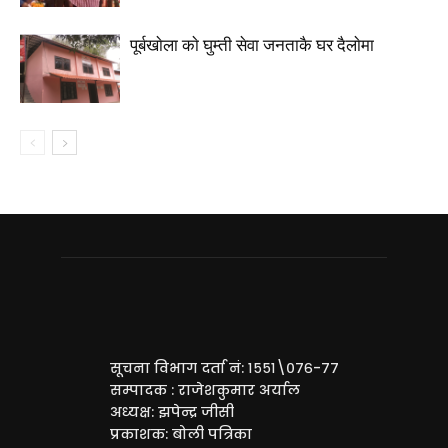
पूर्बखाेला काे घुम्ती सेवा जनताकै घर दैलाेमा
सूचना विभाग दर्ता नं: १५५१\०७६-७७
सम्पादक : राजेशकुमार अर्याल
अध्यक्ष: झपेन्द्र जीसी
प्रकाशक: बोली पत्रिका