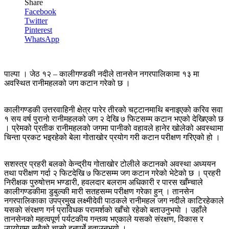
Share
Facebook
Twitter
Pinterest
WhatsApp
पाल्पा । जेठ १२ – कालीगण्डकी नदीले तानसेन नगरपालिकामा १३ मा
अवस्थित रानीमहलको जग कटान गरेको छ ।
कालीगण्डकी उत्तरवाहिनी क्षेत्र पारेर तीरको चट्टानमाथि बनाइएको करिव सवा
१ सय वर्ष पुरानो रानीमहलको जग २ देखि ७ फिटसम्म कटान भएको देखिएको छ
। प्रेमको प्रतीक रानीमहलको जगमा पानीको वहावले हानेर खोलेको अवस्थामा
चिन्ता प्रकट भइरहेको बेला गोताखोर प्रयोग गरी कटान परीक्षण गरिएको हो ।
सशस्त्र प्रहरी बलको केन्द्रीय गोताखोर टोलीले कटानको अवस्था अध्ययन
तथा परीक्षण गर्दा २ फिटदेखि ७ फिटसम्म जग कटान गरेको भेटेको छ । प्रहरी
निरीक्षक पुरुषोत्तम भण्डारी, हवलदार बलराम अधिकारी र पारस खाँम्चाले
कालीगण्डकीमा डुबुल्की मारी सतहसम्म परीक्षण गरेका हुन् । तानसेन
नगरपालिकाका उपप्रमुख लक्ष्मीदेवी पाठकले रानीमहल जग नदीले काटिरहेकाले
यसकाे संरक्षण गर्न प्राविधक परामर्शकाे खाँचाे रहेकाे बताउनुभयाे । उहाँले
तानसेनको महत्वपूर्ण पर्यटकीय गन्तव्य भएकाले यसको संरक्षण, विकास र
उपयोगमा सबैको चासो हुनुपर्ने बताउनुभयो ।