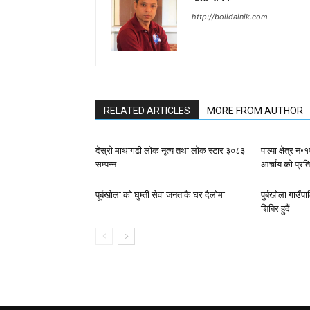
http://bolidainik.com
RELATED ARTICLES
MORE FROM AUTHOR
देस्राे माथागढी लाेक नृत्य तथा लाेक स्टार ३०८३
पाल्पा क्षेत्र 
सम्पन्न
आर्चाय काे प्रत
पूर्बखाेला काे घुम्ती सेवा जनताकै घर दैलाेमा
पुर्बखाेला गाउँ
शिबिर हुदैं