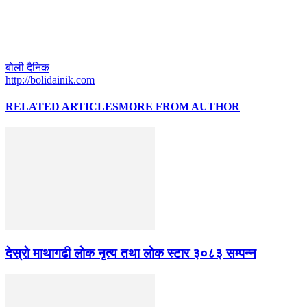
बोली दैनिक
http://bolidainik.com
RELATED ARTICLES
MORE FROM AUTHOR
देस्राे माथागढी लाेक नृत्य तथा लाेक स्टार ३०८३ सम्पन्न