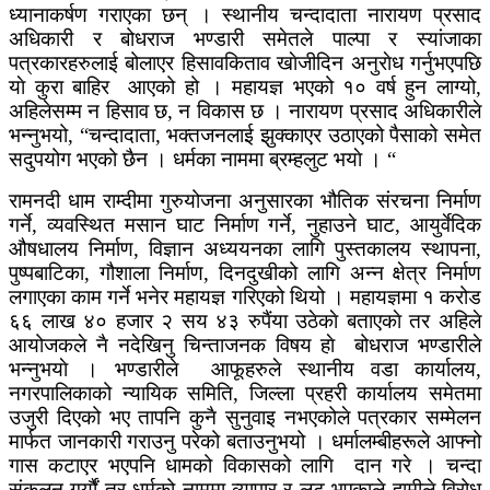
ध्यानाकर्षण गराएका छन् । स्थानीय चन्दादाता नारायण प्रसाद
अधिकारी र बोधराज भण्डारी समेतले पाल्पा र स्यांजाका
पत्रकारहरुलाई बोलाएर हिसावकिताव खाेजीदिन अनुराेध गर्नुभएपछि
याे कुरा बाहिर आएको हो । महायज्ञ भएको १० वर्ष हुन लाग्यो,
अहिलेसम्म न हिसाव छ, न विकास छ । नारायण प्रसाद अधिकारीले
भन्नुभयो, “चन्दादाता, भक्तजनलाई झुक्काएर उठाएको पैसाको समेत
सदुपयोग भएको छैन । धर्मका नाममा ब्रम्हलुट भयाे । “
रामनदी धाम राम्दीमा गुरुयोजना अनुसारका भौतिक संरचना निर्माण
गर्ने, व्यवस्थित मसान घाट निर्माण गर्ने, नुहाउने घाट, आयुर्वेदिक
औषधालय निर्माण, विज्ञान अध्ययनका लागि पुस्तकालय स्थापना,
पुष्पबाटिका, गौशाला निर्माण, दिनदुखीको लागि अन्न क्षेत्र निर्माण
लगाएका काम गर्ने भनेर महायज्ञ गरिएको थियो । महायज्ञमा १ करोड
६६ लाख ४० हजार २ सय ४३ रुपैंया उठेकाे बताएकाे तर अहिले
आयोजकले नै नदेखिनु चिन्ताजनक विषय हाे बोधराज भण्डारीले
भन्नुभयाे । भण्डारीले आफूहरुले स्थानीय वडा कार्यालय,
नगरपालिकाको न्यायिक समिति, जिल्ला प्रहरी कार्यालय समेतमा
उजुरी दिएको भए तापनि कुनै सुनुवाइ नभएकोले पत्रकार सम्मेलन
मार्फत जानकारी गराउनु परेको बताउनुभयो । धर्मालम्बीहरूले आफ्नो
गास कटाएर भएपनि धामको विकासको लागि दान गरे । चन्दा
संकलन गर्यौं तर धर्मको नाममा व्यापार र लुट भएकाले हामीले विरोध