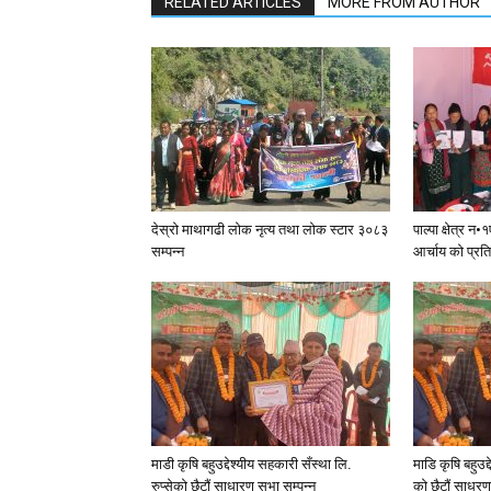
RELATED ARTICLES
MORE FROM AUTHOR
देस्राे माथागढी लाेक नृत्य तथा लाेक स्टार ३०८३
पाल्पा क्षेत्र 
सम्पन्न
आर्चाय काे प्रत
माडी कृषि बहुउद्देश्यीय सहकारी सँस्था लि.
माडि कृषि बहुउद्
रुप्सेको छैटाैं साधारण सभा सम्पन्न
काे छैटाैं साधर