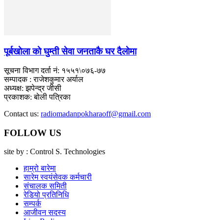
पूर्बखाेला काे घुम्ती सेवा जनताकै घर दैलाेमा
सूचना विभाग दर्ता नं: १५५१\०७६-७७
सम्पादक : राजेशकुमार अर्याल
अध्यक्ष: झपेन्द्र जीसी
प्रकाशक: बोली पत्रिका
Contact us:
radiomadanpokharaoff@gmail.com
FOLLOW US
site by : Control S. Technologies
हाम्रो बारेमा
सारेम स्वयंसेवक कर्मचारी
संचालक समिती
रेडियो प्रतिनिधि
सम्पर्क
आजीवन सदस्य