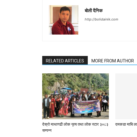
बोली दैनिक
http://bolidainik.com
RELATED ARTICLES
MORE FROM AUTHOR
देस्राे माथागढी लाेक नृत्य तथा लाेक स्टार ३०८३
दमकडा माबि लाई 
सम्पन्न