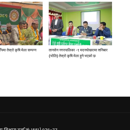
ँपमा तेस्रो कृषि मेला सम्पन्न
तानसेन नगरपालिका -९ मदनपोखरामा शनिबार
(भोलि) तेस्रो कृषि मेला हुने भएको छ
ा विभाग दर्ता नं: १५५१\०७६-७७