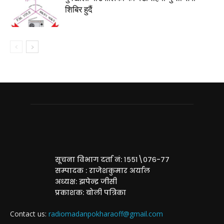
शिबिर हुदैं
सूचना विभाग दर्ता नं: १५५१\०७६-७७
सम्पादक : राजेशकुमार अर्याल
अध्यक्ष: झपेन्द्र जीसी
प्रकाशक: बोली पत्रिका
Contact us:
radiomadanpokharaoff@gmail.com