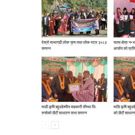
देस्राे माथागढी लाेक नृत्य तथा लाेक स्टार ३०८३
पाल्पा क्षेत्र 
सम्पन्न
आर्चाय काे प्रत
माडी कृषि बहुउद्देश्यीय सहकारी सँस्था लि.
माडि कृषि बहुउद्
रुप्सेको छैटाैं साधारण सभा सम्पन्न
काे छैटाैं साधर