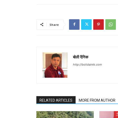
Share
बोली दैनिक
http://bolidainik.com
RELATED ARTICLES
MORE FROM AUTHOR