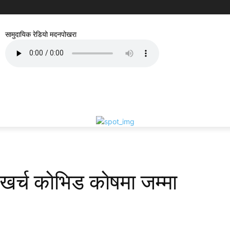
सामुदायिक रेडियो मदनपोखरा
ं खर्च काेभिड काेषमा जम्मा