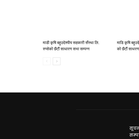
माडी कृषि बहुउद्देश्यीय सहकारी सँस्था लि.
माडि कृषि बहुउद्
रुप्सेको छैटाैं साधारण सभा सम्पन्न
काे छैटाैं साधर
सूचन
सम्प