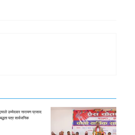
न•१एमाले उम्मेदवार नारायण प्रसाद
िबद्धता पत्र सार्वजनिक