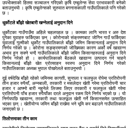
उपभाेक्ताकाे हितमा सञ्चालन गरिएकाे कृषि एम्बुलेन्स सेवा प्रभावकारी बनेकाे
बताउनुभयाे । कृषि एम्बुलेन्सको सुरुवात बगनासकाली गाउँपालिकाले पनि गरेकाे
छ ।
धुर्कोटले बाँझो खेतबारी खन्नेलाई अनुदान दिने
धुर्काेटका गाउँगाउँमा अहिले चहलपहल छ । कामका लागि भारत र अरु देश
पुगेका युवाहरु फर्किएका छन् । कोराेनाकाे संक्रमणबाट जाेगिन गाउँ फर्किएका
युवालाई गुल्मीको धुर्कोट गाउँपालिकाले बाँझो जमिन किसानलाई अनुदान दिने
निर्णय गरेको छ । कोरोना सङ्क्रमणको जोखिमका कारण अर्को वर्ष खाद्यान्न
अभाव हुन सक्ने भन्दै गाउँपालिकाले बाँझो जमिन किसानहरुलाई अनुदान दिने
निर्णय गरेको हो । कार्यपालिकाको बैठकले खाद्यान्न उत्पादन गर्न चाहने
किसानलाई बाँझो खेत प्रोत्साहन स्वरुप अनुदान दिने निर्णय गरेको
गाउँपालिकाका अध्यक्ष भुपाल पोखरेलले बताउनुभयो ।
दुई वर्षदेखि बाँझो रहेको जमिनमा कागती, सुन्तला र फलफुल रोपेमा प्रतिरोपनी
तीन हजार रुपैयाँ, अन्नबाली, तरकारी र मसलेदार खेती गरेमा प्रतिरोपनी चार
हजार र आफ्नो बारी नहुनेले लिजमा लिएर तरकारी र फलफुल खेती गरेमा
प्रतिरोपनी पाँच हजार रुपैयाँका दरले अनुदान रकम दिने निर्णय भएको छ । यो
निर्णयपछि खाद्यान्न, तरकारी तथा फलफूल खेती गर्ने किसानसमेत उत्साहित
भएका छन् । खेतीयोग्य जमिन बाँझो राखेमा भने भूमि कर बढाउने गाउँपालिकाले
जनाएको छ ।
तिलोत्तमाका तीन काम