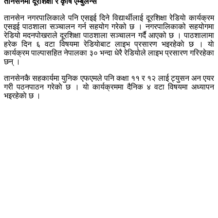
तानसेनमा दूरशिक्षा र कृषि एम्बुलेन्स
तानसेन नगरपालिकाले पनि एसइई दिने विद्यार्थीलाई दूरशिक्षा रेडियाे कार्यक्रम
एसइई पाठशाला सञ्चालन गर्न सहयोग गरेको छ । नगरपालिकाको सहयोगमा
रेडियो मदनपोखराले दूरशिक्षा पाठशाला सञ्चालन गर्दै आएको छ । पाठशालामा
हरेक दिन ६ वटा विषयमा रेडियाेबाट लाइभ प्रसारण भइरहेकाे छ । याे
कार्यक्रम पाल्पासहित नेपालका ३० भन्दा धेरै रेडियाेले लाइभ प्रसारण गरिरहेका
छन् ।
तानसेनकै सहकार्यमा युनिक एफएमले पनि कक्षा ११ र १२ लाई ट्युसन अन एयर
गरी पठनपाठन गरेकाे छ । याे कार्यक्रममा दैनिक ४ वटा विषयमा अध्यापन
भइरहेकाे छ ।