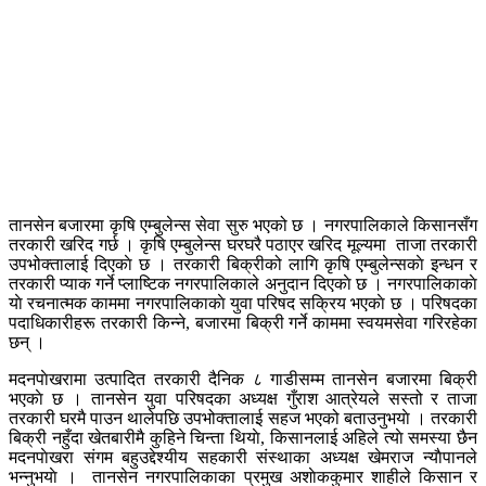
तानसेन बजारमा कृषि एम्बुलेन्स सेवा सुरु भएको छ । नगरपालिकाले किसानसँग
तरकारी खरिद गर्छ । कृषि एम्बुलेन्स घरघरै पठाएर खरिद मूल्यमा ताजा तरकारी
उपभोक्तालाई दिएकाे छ । तरकारी बिक्रीको लागि कृषि एम्बुलेन्सकाे इन्धन र
तरकारी प्याक गर्ने प्लाष्टिक नगरपालिकाले अनुदान दिएकाे छ । नगरपालिकाकाे
याे रचनात्मक काममा नगरपालिकाकाे युवा परिषद सक्रिय भएकाे छ । परिषदका
पदाधिकारीहरू तरकारी किन्ने, बजारमा बिक्री गर्ने काममा स्वयमसेवा गरिरहेका
छन् ।
मदनपाेखरामा उत्पादित तरकारी दैनिक ८ गाडीसम्म तानसेन बजारमा बिक्री
भएकाे छ । तानसेन युवा परिषदका अध्यक्ष गुँराश आत्रेयले सस्तो र ताजा
तरकारी घरमै पाउन थालेपछि उपभोक्तालाई सहज भएको बताउनुभयाे । तरकारी
बिक्री नहुँदा खेतबारीमै कुहिने चिन्ता थियाे, किसानलाई अहिले त्याे समस्या छैन
मदनपाेखरा संगम बहुउद्देश्यीय सहकारी संस्थाका अध्यक्ष खेमराज न्याैपानले
भन्नुभयाे । तानसेन नगरपालिकाका प्रमुख अशाेककुमार शाहीले किसान र