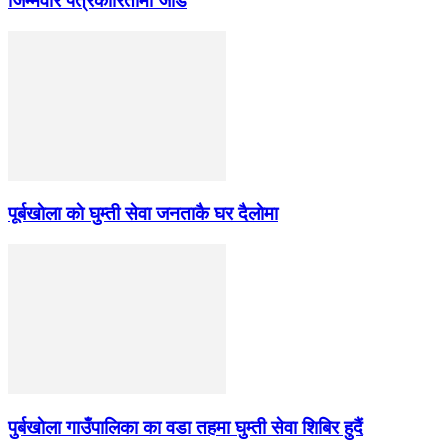
जिम्मेवार पत्रकारितामा जोड
पूर्बखाेला काे घुम्ती सेवा जनताकै घर दैलाेमा
पुर्बखाेला गाउँपालिका का वडा तहमा घुम्ती सेवा शिबिर हुदैं