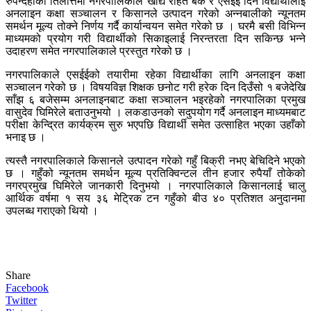
रुपन्देहीको तिलोत्तमा नगरपालिकाले खाद्य राहत बैंक र एसईई दिने विद्यार्थीलाई
अनलाइन कक्षा सञ्चालन र किसानले उत्पादन गरेको अन्नबालीको न्यूनतम
समर्थन मूल्य तोक्ने निर्णय गर्दै कार्यान्वयन समेत गरेको छ । घरमै बसी विभिन्न
माध्यमको प्रयोग गरी विद्यार्थीको सिकाइलाई निरन्तरता दिन सकिन्छ भन्ने
उदाहरण समेत नगरपालिकाले प्रस्तुत गरेको छ ।
नगरपालिकाले एसईईको तयारीमा रहेका विद्यार्थीका लागि अनलाइन कक्षा
सञ्चालन गरेको छ । विषयविज्ञ शिक्षक छनोट गरी हरेक दिन दिउँसो १ बजेदेखि
साँझ ६ बजेसम्म अनलाइनबाट कक्षा सञ्चालन भइरहेको नगरपालिका प्रमुख
वासुदेव घिमिरेले बताउनुभयो । लकडाउनको सदुपयोग गर्दै अनलाइन माध्यमबाट
परीक्षा केन्द्रित कार्यक्रम सुरु भएपछि विद्यार्थी समेत उत्साहित भएका उहाँको
भनाइ छ ।
त्यस्तै नगरपालिकाले किसानले उत्पादन गरेको गहुँ बिक्री नभए बेचिदिने भएको
छ । गहुँको न्यूनतम समर्थन मूल्य प्रतिक्विन्टल तीन हजार रुपैयाँ तोकेको
नगरप्रमुख घिमिरेले जानकारी दिनुभयो । नगरपालिकाले किसानलाई चालु
आर्थिक वर्षमा १ सय ३६ मेट्रिक टन गहुँको बीउ ४० प्रतिशत अनुदानमा
उपलब्ध गराएको थियो ।
Share
Facebook
Twitter