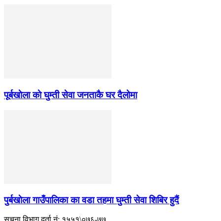
पूर्बखाेला काे घुम्ती सेवा जनताकै घर दैलाेमा
पुर्बखाेला गाउँपालिका का वडा तहमा घुम्ती सेवा शिबिर हुदैं
सूचना विभाग दर्ता नं: १५५१\०७६-७७