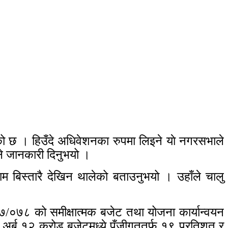
ो छ । हिउँदे अधिवेशनका रुपमा लिइने याे नगरसभाले
ले जानकारी दिनुभयो ।
बिस्तारै देखिन थालेको बताउनुभयो । उहाँले चालु
७७/०७८ को समीक्षात्मक बजेट तथा योजना कार्यान्वयन
१ अर्ब १२ करोड बजेटमध्ये पूँजीगततर्फ १९ प्रतिशत र