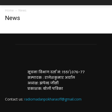
Home
News
News
सूचना विभाग दर्ता नं: १५५१\०७६-७७
सम्पादक : राजेशकुमार अर्याल
अध्यक्ष: झपेन्द्र जीसी
प्रकाशक: बोली पत्रिका
Contact us:
radiomadanpokharaoff@gmail.com