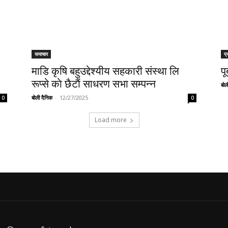
समाचार
प्
माडि कृषि बहुउद्देश्यीय सहकारी संस्था लि
पू
रूप्से काे छैटाैं साधरण सभा सम्पन्न
बोल
बोली दैनिक
-
12/27/2025
0
0
Load more