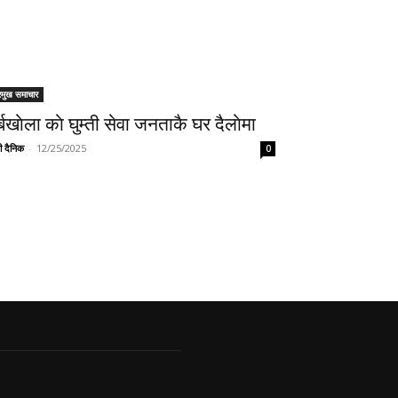
रमुख समाचार
र्बखाेला काे घुम्ती सेवा जनताकै घर दैलाेमा
ी दैनिक
-
12/25/2025
0