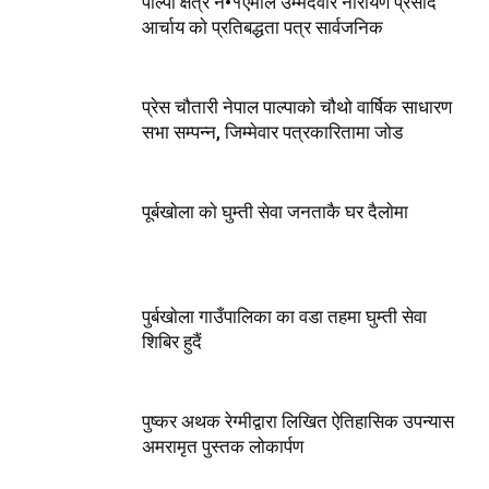
पाल्पा क्षेत्र न•१एमाले उम्मेदवार नारायण प्रसाद
आर्चाय काे प्रतिबद्धता पत्र सार्वजनिक
प्रेस चौतारी नेपाल पाल्पाको चौथो वार्षिक साधारण
सभा सम्पन्न, जिम्मेवार पत्रकारितामा जोड
पूर्बखाेला काे घुम्ती सेवा जनताकै घर दैलाेमा
पुर्बखाेला गाउँपालिका का वडा तहमा घुम्ती सेवा
शिबिर हुदैं
पुष्कर अथक रेग्मीद्वारा लिखित ऐतिहासिक उपन्यास
अमरामृत पुस्तक लोकार्पण