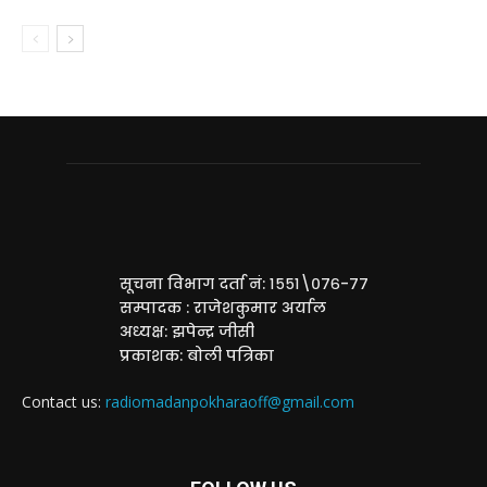
सूचना विभाग दर्ता नं: १५५१\०७६-७७
सम्पादक : राजेशकुमार अर्याल
अध्यक्ष: झपेन्द्र जीसी
प्रकाशक: बोली पत्रिका
Contact us:
radiomadanpokharaoff@gmail.com