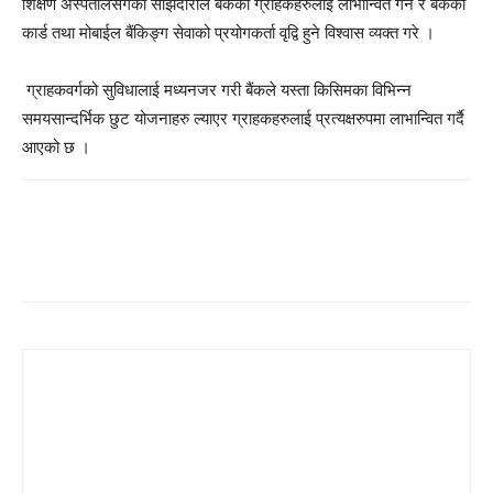
शिक्षण अस्पतालसँगको साझेदारीले बैंकका ग्राहकहरुलाई लाभान्वित गर्ने र बैंकको
कार्ड तथा मोबाईल बैंकिङ्ग सेवाको प्रयोगकर्ता वृद्वि हुने विश्वास व्यक्त गरे ।
ग्राहकवर्गको सुविधालाई मध्यनजर गरी बैंकले यस्ता किसिमका विभिन्न
समयसान्दर्भिक छुट योजनाहरु ल्याएर ग्राहकहरुलाई प्रत्यक्षरुपमा लाभान्वित गर्दै
आएको छ ।