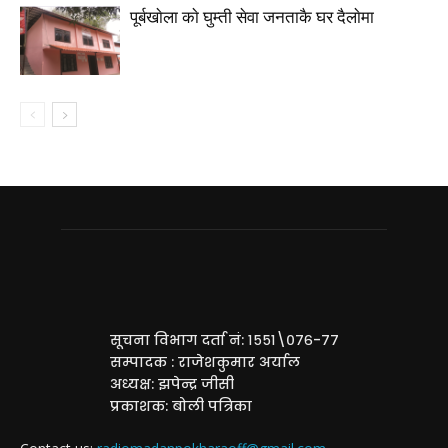
पूर्बखाेला काे घुम्ती सेवा जनताकै घर दैलाेमा
सूचना विभाग दर्ता नं: १५५१\०७६-७७
सम्पादक : राजेशकुमार अर्याल
अध्यक्ष: झपेन्द्र जीसी
प्रकाशक: बोली पत्रिका