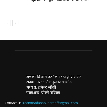
सूचना विभाग दर्ता नं: १५५१\०७६-७७
सम्पादक : राजेशकुमार अर्याल
अध्यक्ष: झपेन्द्र जीसी
प्रकाशक: बोली पत्रिका
Contact us:
radiomadanpokharaoff@gmail.com