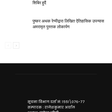
शिबिर हुदैं
पुष्कर अथक रेग्मीद्वारा लिखित ऐतिहासिक उपन्यास
अमरामृत पुस्तक लोकार्पण
सूचना विभाग दर्ता नं: १५५१\०७६-७७
सम्पादक : राजेशकुमार अर्याल