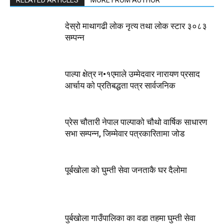
RELATED ARTICLES
MORE FROM AUTHOR
देस्राे माथागढी लाेक नृत्य तथा लाेक स्टार ३०८३
सम्पन्न
पाल्पा क्षेत्र न•१एमाले उम्मेदवार नारायण प्रसाद
आर्चाय काे प्रतिबद्धता पत्र सार्वजनिक
प्रेस चौतारी नेपाल पाल्पाको चौथो वार्षिक साधारण
सभा सम्पन्न, जिम्मेवार पत्रकारितामा जोड
पूर्बखाेला काे घुम्ती सेवा जनताकै घर दैलाेमा
पुर्बखाेला गाउँपालिका का वडा तहमा घुम्ती सेवा